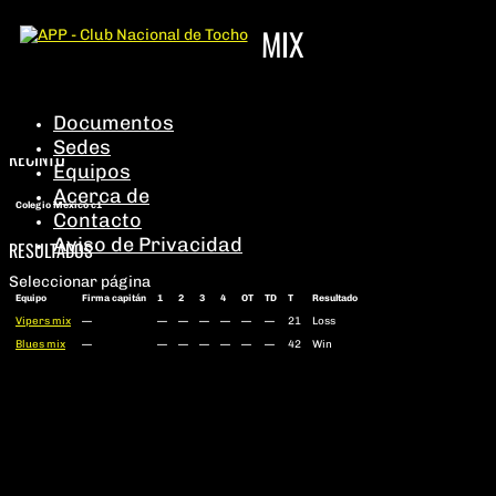
VIPERS MIX VS BLUES MIX
Vipers mix
Blues mix
28 Sep
Vista previa
Documentos
Sedes
RECINTO
Equipos
Acerca de
Colegio Mexico c1
Contacto
Aviso de Privacidad
RESULTADOS
Seleccionar página
Equipo
Firma capitán
1
2
3
4
OT
TD
T
Resultado
Vipers mix
—
—
—
—
—
—
—
21
Loss
Blues mix
—
—
—
—
—
—
—
42
Win