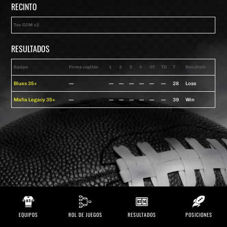
RECINTO
Tec CCM c2
RESULTADOS
Equipo
Firma capitán
1
2
3
4
OT
TD
T
Resultado
Blues 35+
—
—
—
—
—
—
—
28
Loss
Mafia Legacy 35+
—
—
—
—
—
—
—
39
Win
EQUIPOS
ROL DE JUEGOS
RESULTADOS
POSICIONES