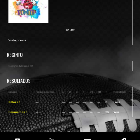
12 Oct
Vista previa
RECINTO
Colegio Mexico c2
RESULTADOS
Equipo
Firma capitán
1
2
3
4
OT
TD
T
Resultado
Killers f
—
—
—
—
—
—
—
6
Loss
Emanemes f
—
—
—
—
—
—
—
25
Win