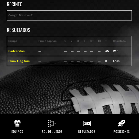
RECINTO
Colegio Mexico c2
RESULTADOS
Equipo
Firma capitán
1
2
3
4
OT
TD
T
Resultado
Sadvaritas
—
—
—
—
—
—
—
45
Win
Black Flag fem
—
—
—
—
—
—
—
0
Loss
EQUIPOS
ROL DE JUEGOS
RESULTADOS
POSICIONES