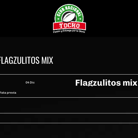
FLAGZULITOS MIX
Flagzulitos mix
04 Dic
Vista previa