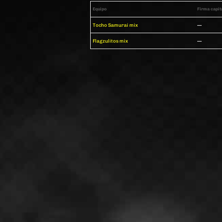
Equipo
Firma capit
Tocho Samurai mix
—
Flagzulitos mix
—