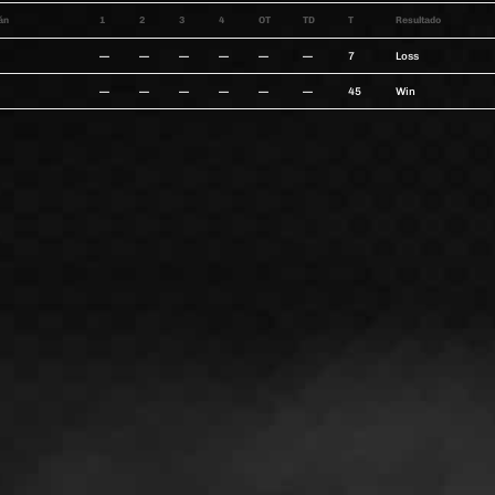
án
1
2
3
4
OT
TD
T
Resultado
—
—
—
—
—
—
7
Loss
—
—
—
—
—
—
45
Win