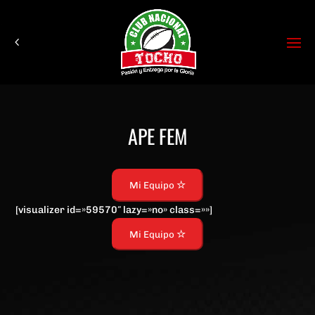
APE FEM
Mi Equipo
[visualizer id=»59570″ lazy=»no» class=»»]
Mi Equipo