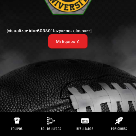
[visualizer id=»60389″ lazy=»no» class=»»]
Mi Equipo
EQUIPOS
ROL DE JUEGOS
RESULTADOS
POSICIONES