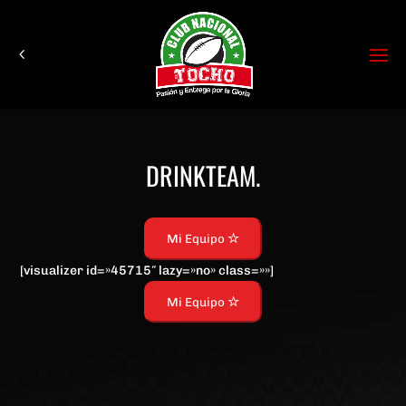
DRINKTEAM.
Mi Equipo
[visualizer id=»45715″ lazy=»no» class=»»]
Mi Equipo