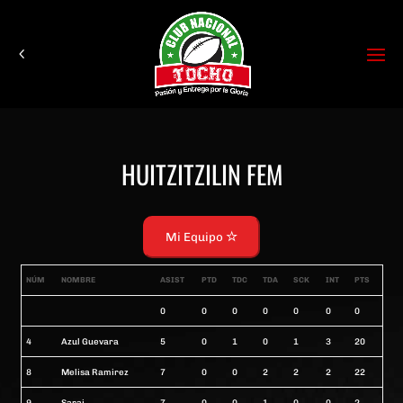
HUITZITZILIN FEM
Mi Equipo
NÚM
NOMBRE
ASIST
PTD
TDC
TDA
SCK
INT
PTS
0
0
0
0
0
0
0
4
Azul Guevara
5
0
1
0
1
3
20
8
Melisa Ramirez
7
0
0
2
2
2
22
9
Sarai
7
0
0
1
0
0
2