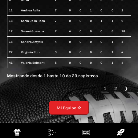
11
Andrea Avila
7
0
0
1
0
0
2
16
Karla De la Rosa
7
0
0
0
1
1
9
17
Swami Guevara
7
4
0
0
0
6
28
18
Sandra Amyris
4
0
0
0
0
1
4
27
Virginia Ruiz
3
0
0
0
0
1
4
41
Valeria Belmont
5
0
0
0
0
1
4
Mostrando desde 1 hasta 10 de 20 registros
❮
1
2
❯
Mi Equipo