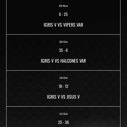
02 Nov
6
-
25
IGRIS V VS VIPERS VAR
26 Oct
35
-
6
IGRIS V VS HALCONES VAR
19 Oct
18
-
12
IGRIS V VS JISUS V
12 Oct
25
-
36