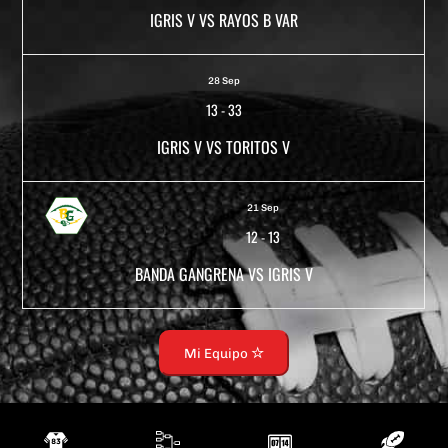
IGRIS V VS RAYOS B VAR
28 Sep
13
-
33
IGRIS V VS TORITOS V
21 Sep
12
-
13
BANDA GANGRENA VS IGRIS V
Mi Equipo