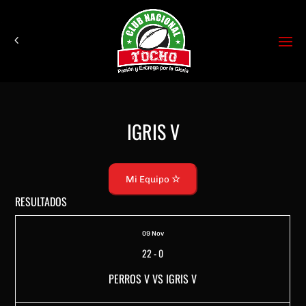
IGRIS V
Mi Equipo
RESULTADOS
09 Nov
22
-
0
PERROS V VS IGRIS V