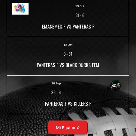
19 Oct
31
-
6
EMANEMES F VS PANTERAS F
12 Oct
0
-
31
PANTERAS F VS BLACK DUCKS FEM
28 Sep
36
-
6
PANTERAS F VS KILLERS F
Mi Equipo