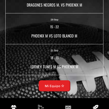
DRAGONES NEGROS M. VS PHOENIX M
28 Sep
15
-
22
PHOENIX M VS LOTO BLANCO M
21 Sep
18
-
19
LOONEY TUNES M VS PHOENIX M
Mi Equipo