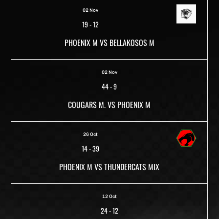
02 Nov
19
-
12
PHOENIX M VS BELLAKOSOS M
02 Nov
44
-
9
COUGARS M. VS PHOENIX M
26 Oct
14
-
39
PHOENIX M VS THUNDERCATS MIX
12 Oct
24
-
12