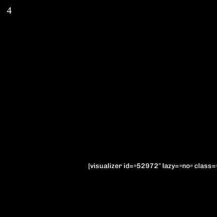
[visualizer id=»52972″ lazy=»no» class=