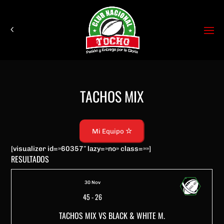
TACHOS MIX
Mi Equipo
[visualizer id=»60357″ lazy=»no» class=»»]
RESULTADOS
30 Nov
45
-
26
TACHOS MIX VS BLACK & WHITE M.