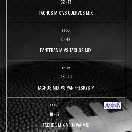
32
-
13
TACHOS MIX VS CUERVOS MIX
19 Oct
0
-
42
PANTERAS M VS TACHOS MIX
12 Oct
26
-
20
TACHOS MIX VS PANIFRESKYS M
28 Sep
18
-
12
TACHOS MIX VS NOVA MIX