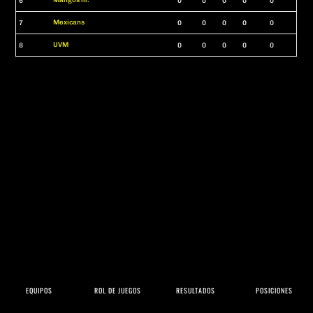
6
0
0
0
0
0
Mexicans
7
0
0
0
0
0
UVM
8
0
0
0
0
0
EQUIPOS
ROL DE JUEGOS
RESULTADOS
POSICIONES