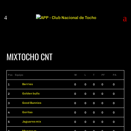
MIXTOCHO CNT
Pos
Equipo
W
L
T
PF
PA
Berries
1
0
0
0
0
0
Golden bulls
2
0
0
0
0
0
Good Bunnies
3
0
0
0
0
0
Gorilas
4
0
0
0
0
0
Jaguares mix
5
0
0
0
0
0
Mangos m.