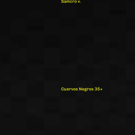
Samcro v.
Cuervos Negros 35+